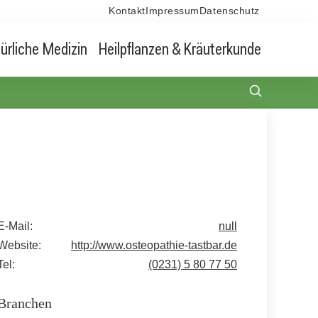
Kontakt
Impressum
Datenschutz
ürliche Medizin
Heilpflanzen & Kräuterkunde
E-Mail:
null
Website:
http://www.osteopathie-tastbar.de
Tel:
(0231) 5 80 77 50
Branchen