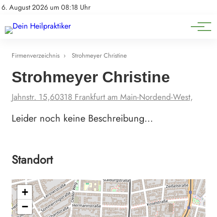
Natürliche Medizin
Impressum
6. August 2026 um 08:18 Uhr
Datenschutz
Heilpflanzen & Kräuterkunde
Firmenverzeichnis
›
Strohmeyer Christine
Strohmeyer Christine
Jahnstr. 15,60318 Frankfurt am Main-Nordend-West,
Leider noch keine Beschreibung…
Standort
+
−