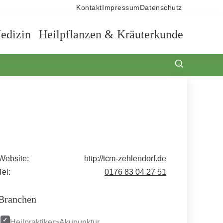
Kontakt
Impressum
Datenschutz
edizin
Heilpflanzen & Kräuterkunde
Website:
http://tcm-zehlendorf.de
Tel:
0176 83 04 27 51
Branchen
Heilpraktiker>Akupunktur