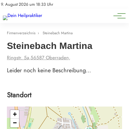
Natürliche Medizin
Impressum
9. August 2026 um 18:33 Uhr
Datenschutz
Heilpflanzen & Kräuterkunde
Firmenverzeichnis
›
Steinebach Martina
Steinebach Martina
Ringstr. 5a,56587 Oberraden,
Leider noch keine Beschreibung…
Standort
+
−