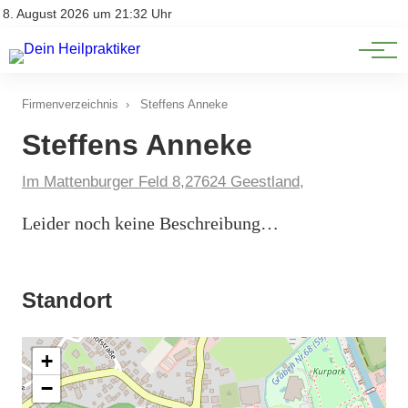
Natürliche Medizin
Impressum
8. August 2026 um 21:32 Uhr
Datenschutz
Heilpflanzen & Kräuterkunde
Firmenverzeichnis
›
Steffens Anneke
Steffens Anneke
Im Mattenburger Feld 8,27624 Geestland,
Leider noch keine Beschreibung…
Standort
+
−