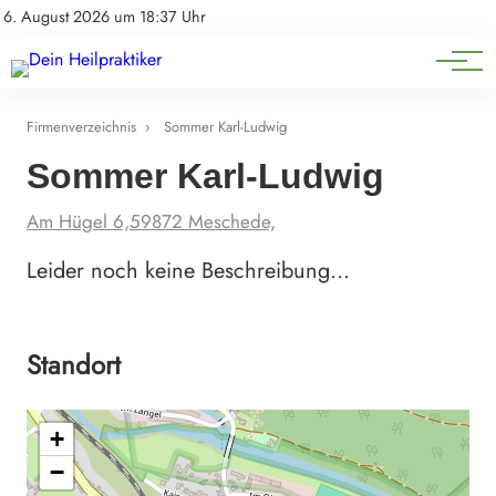
Natürliche Medizin
Impressum
6. August 2026 um 18:37 Uhr
Datenschutz
Heilpflanzen & Kräuterkunde
Firmenverzeichnis
›
Sommer Karl-Ludwig
Sommer Karl-Ludwig
Am Hügel 6,59872 Meschede,
Leider noch keine Beschreibung…
Standort
+
−