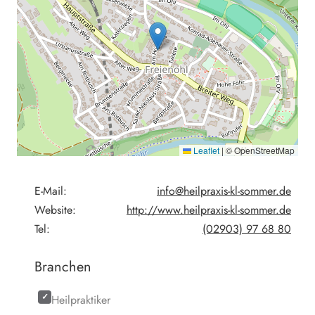
Leaflet
|
© OpenStreetMap
E-Mail:
info@heilpraxis-kl-sommer.de
Website:
http://www.heilpraxis-kl-sommer.de
Tel:
(02903) 97 68 80
Branchen
Heilpraktiker