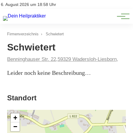
Natürliche Medizin
Impressum
6. August 2026 um 18:58 Uhr
Datenschutz
Heilpflanzen & Kräuterkunde
Firmenverzeichnis
›
Schwietert
Schwietert
Benninghauser Str. 22,59329 Wadersloh-Liesborn,
Leider noch keine Beschreibung…
Standort
+
−