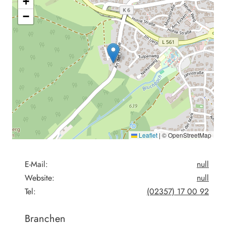
+
−
Leaflet
|
© OpenStreetMap
E-Mail:
null
Website:
null
Tel:
(02357) 17 00 92
Branchen