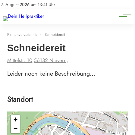
Natürliche Medizin
Impressum
7. August 2026 um 13:41 Uhr
Datenschutz
Heilpflanzen & Kräuterkunde
Firmenverzeichnis
›
Schneidereit
Schneidereit
Mittelstr. 10,56132 Nievern,
Leider noch keine Beschreibung…
Standort
+
−