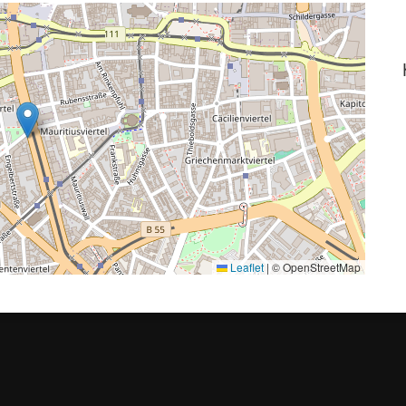
Leaflet
|
© OpenStreetMap