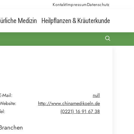
Kontakt
Impressum
Datenschutz
ürliche Medizin
Heilpflanzen & Kräuterkunde
E-Mail:
null
Website:
http://www.chinamed-koeln.de
Tel:
(0221) 16 91 67 38
Branchen