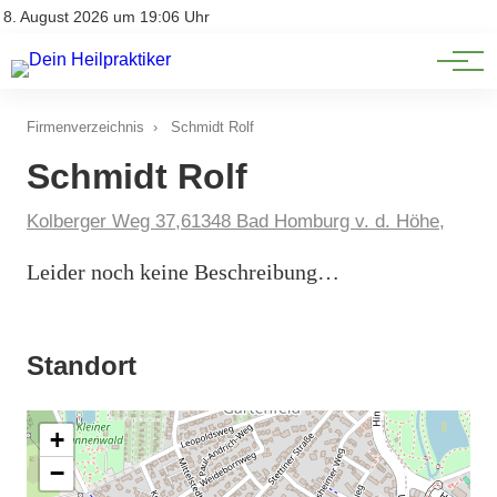
Natürliche Medizin
Impressum
8. August 2026 um 19:06 Uhr
Datenschutz
Heilpflanzen & Kräuterkunde
Firmenverzeichnis
›
Schmidt Rolf
Schmidt Rolf
Kolberger Weg 37,61348 Bad Homburg v. d. Höhe,
Leider noch keine Beschreibung…
Standort
+
−