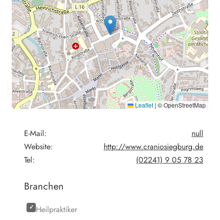
Leaflet
|
© OpenStreetMap
E-Mail:
null
Website:
http://www.craniosiegburg.de
Tel:
(02241) 9 05 78 23
Branchen
Heilpraktiker