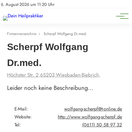
Natürliche Medizin
Impressum
6. August 2026 um 11:20 Uhr
Datenschutz
Heilpflanzen & Kräuterkunde
Firmenverzeichnis
›
Scherpf Wolfgang Dr.med.
Scherpf Wolfgang
Dr.med.
Höchster Str. 2,65203 Wiesbaden-Biebrich,
Leider noch keine Beschreibung…
E-Mail:
wolfgang-scherpf@t-online.de
Website:
http://www.wolfgang-scherpf.de
Tel:
(0611) 50 58 97 32