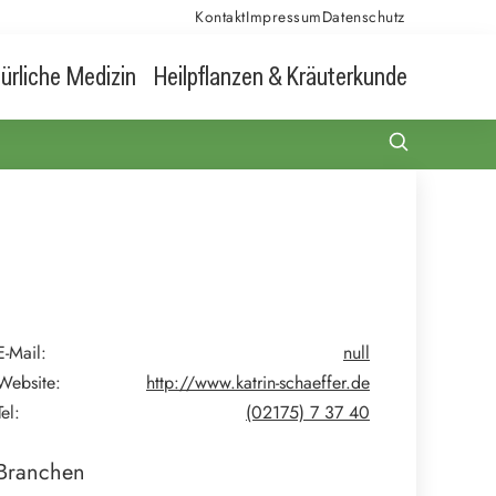
Kontakt
Impressum
Datenschutz
ürliche Medizin
Heilpflanzen & Kräuterkunde
E-Mail:
null
Website:
http://www.katrin-schaeffer.de
Tel:
(02175) 7 37 40
Branchen