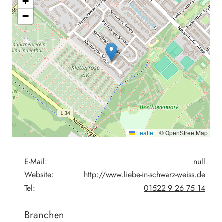
+
−
Leaflet
|
© OpenStreetMap
E-Mail:
null
Website:
http://www.liebe-in-schwarz-weiss.de
Tel:
01522 9 26 75 14
Branchen