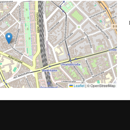
Leaflet
|
© OpenStreetMap