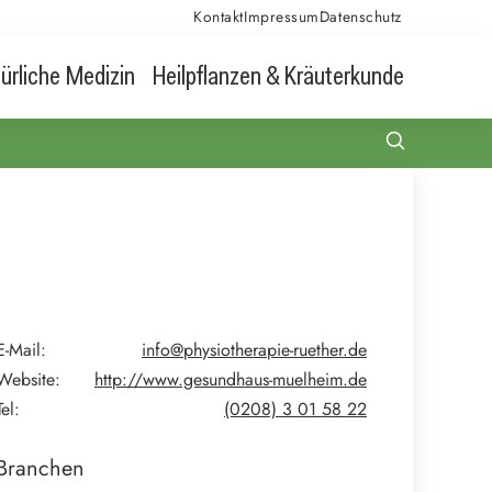
Kontakt
Impressum
Datenschutz
ürliche Medizin
Heilpflanzen & Kräuterkunde
E-Mail:
info@physiotherapie-ruether.de
Website:
http://www.gesundhaus-muelheim.de
Tel:
(0208) 3 01 58 22
Branchen