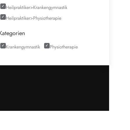
Heilpraktiker>Krankengymnastik
Heilpraktiker>Physiotherapie
Kategorien
Krankengymnastik
Physiotherapie