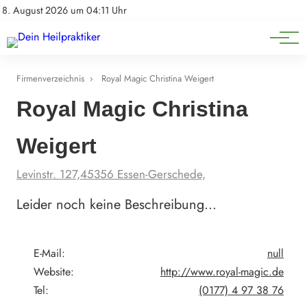
Natürliche Medizin
Impressum
8. August 2026 um 04:11 Uhr
Datenschutz
Heilpflanzen & Kräuterkunde
Firmenverzeichnis
›
Royal Magic Christina Weigert
Royal Magic Christina
Weigert
Levinstr. 127,45356 Essen-Gerschede,
Leider noch keine Beschreibung…
E-Mail:
null
Website:
http://www.royal-magic.de
Tel:
(0177) 4 97 38 76