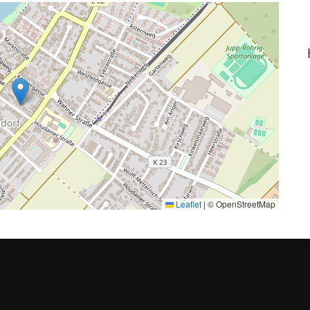
Leaflet
|
© OpenStreetMap