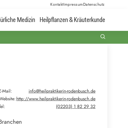
Kontakt
Impressum
Datenschutz
ürliche Medizin
Heilpflanzen & Kräuterkunde
E-Mail:
info@heilpraktikerin-rodenbusch.de
Website:
http://www.heilpraktikerin-rodenbusch.de
Tel:
(02203) 1 82 29 32
Branchen