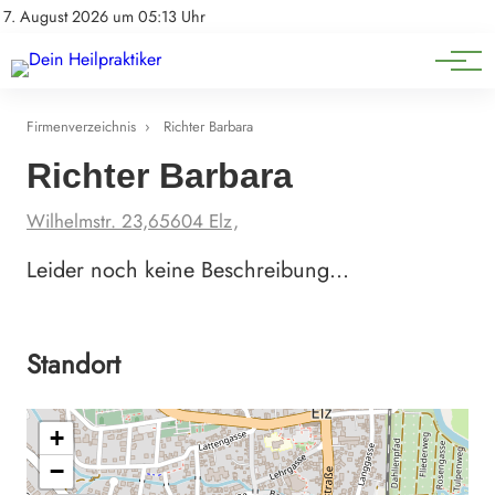
Natürliche Medizin
Impressum
7. August 2026 um 05:13 Uhr
Datenschutz
Heilpflanzen & Kräuterkunde
Firmenverzeichnis
›
Richter Barbara
Richter Barbara
Wilhelmstr. 23,65604 Elz,
Leider noch keine Beschreibung…
Standort
+
−