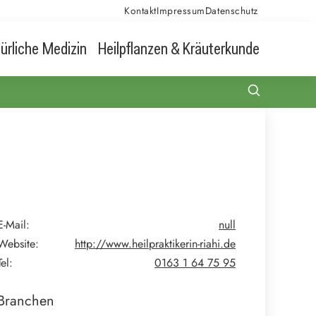
Kontakt
Impressum
Datenschutz
ürliche Medizin
Heilpflanzen & Kräuterkunde
E-Mail:
null
Website:
http://www.heilpraktikerin-riahi.de
Tel:
0163 1 64 75 95
Branchen