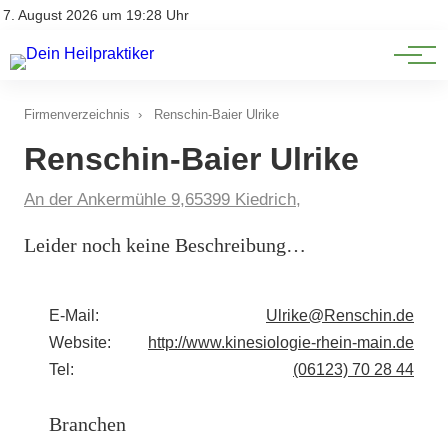
Natürliche Medizin
Impressum
7. August 2026 um 19:28 Uhr
Datenschutz
Heilpflanzen & Kräuterkunde
Firmenverzeichnis
›
Renschin-Baier Ulrike
Renschin-Baier Ulrike
An der Ankermühle 9,65399 Kiedrich,
Leider noch keine Beschreibung…
E-Mail:
Ulrike@Renschin.de
Website:
http://www.kinesiologie-rhein-main.de
Tel:
(06123) 70 28 44
Branchen