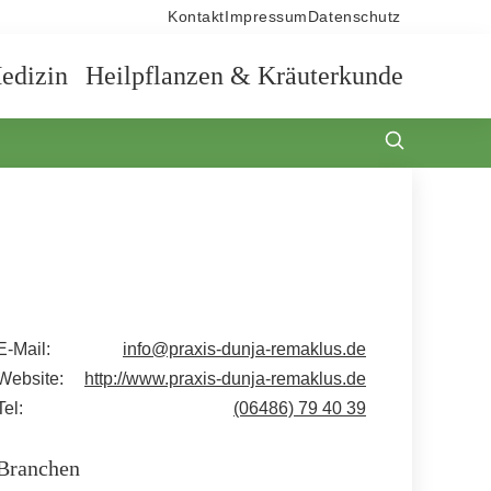
Kontakt
Impressum
Datenschutz
edizin
Heilpflanzen & Kräuterkunde
E-Mail:
info@praxis-dunja-remaklus.de
Website:
http://www.praxis-dunja-remaklus.de
Tel:
(06486) 79 40 39
Branchen