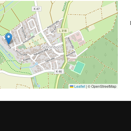
Leaflet
|
© OpenStreetMap