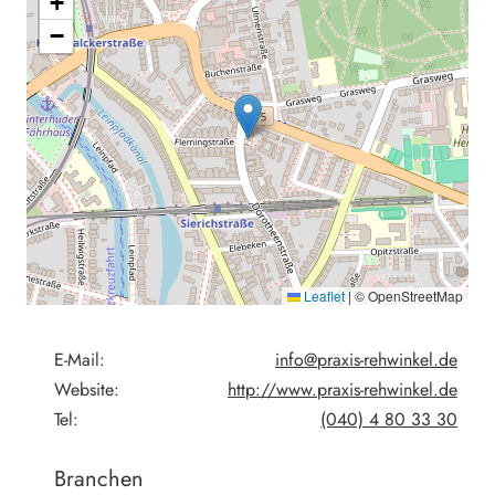
+
−
Leaflet
|
© OpenStreetMap
E-Mail:
info@praxis-rehwinkel.de
Website:
http://www.praxis-rehwinkel.de
Tel:
(040) 4 80 33 30
Branchen