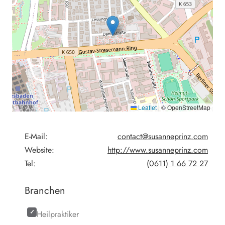
Leaflet
|
© OpenStreetMap
E-Mail:
contact@susanneprinz.com
Website:
http://www.susanneprinz.com
Tel:
(0611) 1 66 72 27
Branchen
Heilpraktiker