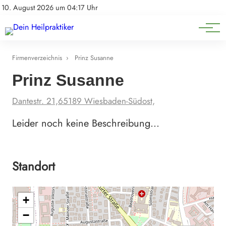
Natürliche Medizin
Impressum
10. August 2026 um 04:17 Uhr
Datenschutz
Heilpflanzen & Kräuterkunde
Firmenverzeichnis
›
Prinz Susanne
Prinz Susanne
Dantestr. 21,65189 Wiesbaden-Südost,
Leider noch keine Beschreibung…
Standort
+
−