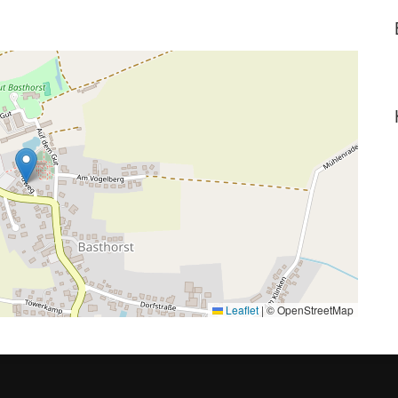
Leaflet
|
© OpenStreetMap