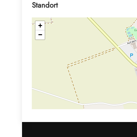
Standort
+
−