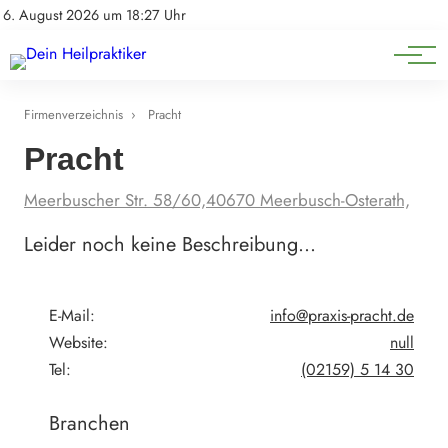
Natürliche Medizin
Impressum
6. August 2026 um 18:27 Uhr
Datenschutz
Heilpflanzen & Kräuterkunde
Firmenverzeichnis
›
Pracht
Pracht
Meerbuscher Str. 58/60,40670 Meerbusch-Osterath,
Leider noch keine Beschreibung…
E-Mail:
info@praxis-pracht.de
Website:
null
Tel:
(02159) 5 14 30
Branchen