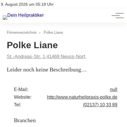
Natürliche Medizin
Impressum
9. August 2026 um 05:18 Uhr
Datenschutz
Heilpflanzen & Kräuterkunde
Firmenverzeichnis
›
Polke Liane
Polke Liane
St.-Andreas-Str. 1,41469 Neuss-Norf,
Leider noch keine Beschreibung…
E-Mail:
null
Website:
http://www.naturheilpraxis-polke.de
Tel:
(02137) 10 33 89
Branchen