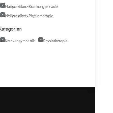
Heilpraktiker>Krankengymnastik
Heilpraktiker>Physiotherapie
Kategorien
Krankengymnastik
Physiotherapie