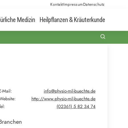
Kontakt
Impressum
Datenschutz
ürliche Medizin
Heilpflanzen & Kräuterkunde
E-Mail:
info@physio-mil-buechte.de
Website:
http://www.physio-mil-buechte.de
Tel:
(02361) 5 82 34 74
Branchen