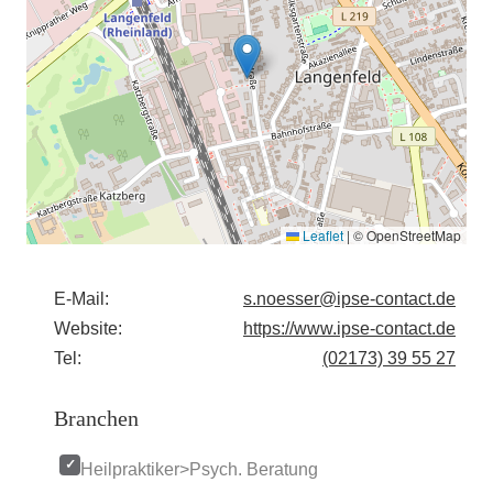
Leaflet
|
© OpenStreetMap
E-Mail:
s.noesser@ipse-contact.de
Website:
https://www.ipse-contact.de
Tel:
(02173) 39 55 27
Branchen
Heilpraktiker>Psych. Beratung