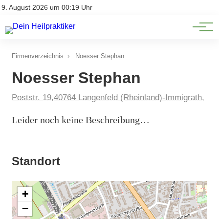
Natürliche Medizin
Impressum
9. August 2026 um 00:19 Uhr
Datenschutz
Heilpflanzen & Kräuterkunde
Firmenverzeichnis
›
Noesser Stephan
Noesser Stephan
Poststr. 19,40764 Langenfeld (Rheinland)-Immigrath,
Leider noch keine Beschreibung…
Standort
+
−