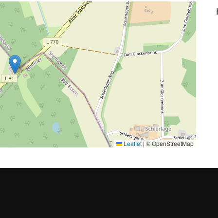
Leaflet
|
© OpenStreetMap