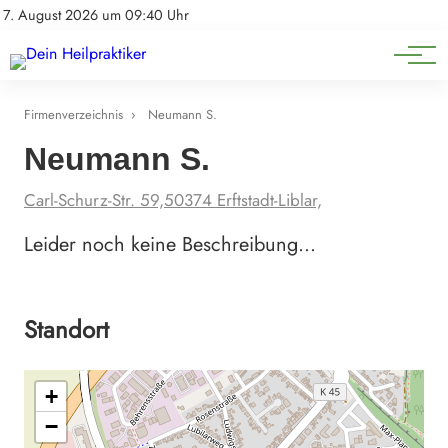
Natürliche Medizin
Impressum
7. August 2026 um 09:40 Uhr
Datenschutz
Heilpflanzen & Kräuterkunde
Firmenverzeichnis
›
Neumann S.
Neumann S.
Carl-Schurz-Str. 59,50374 Erftstadt-Liblar,
Leider noch keine Beschreibung…
Standort
+
−