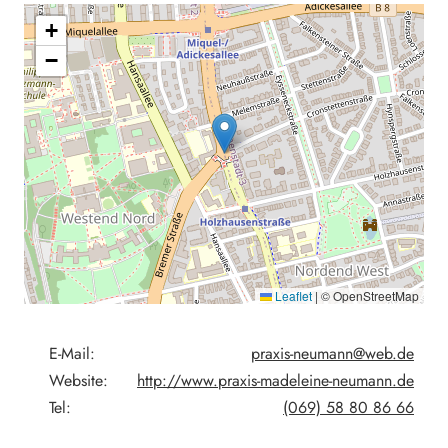
+
−
Leaflet
|
© OpenStreetMap
E-Mail:
praxis-neumann@web.de
Website:
http://www.praxis-madeleine-neumann.de
Tel:
(069) 58 80 86 66