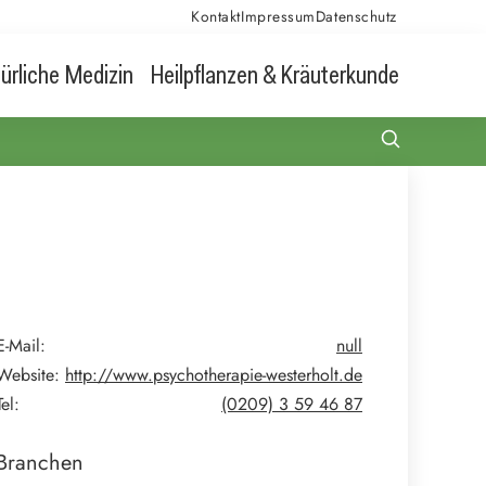
Kontakt
Impressum
Datenschutz
ürliche Medizin
Heilpflanzen & Kräuterkunde
E-Mail:
null
Website:
http://www.psychotherapie-westerholt.de
Tel:
(0209) 3 59 46 87
Branchen