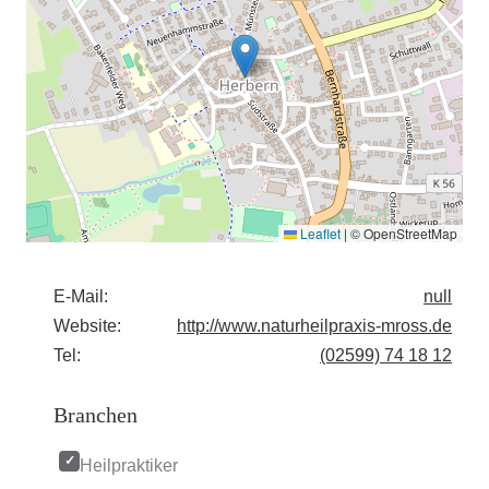
Leaflet
|
© OpenStreetMap
E-Mail:
null
Website:
http://www.naturheilpraxis-mross.de
Tel:
(02599) 74 18 12
Branchen
Heilpraktiker