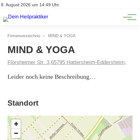
Natürliche Medizin
Impressum
8. August 2026 um 14:49 Uhr
Datenschutz
Heilpflanzen & Kräuterkunde
Firmenverzeichnis
›
MIND & YOGA
MIND & YOGA
Flörsheimer Str. 3,65795 Hattersheim-Eddersheim,
Leider noch keine Beschreibung…
Standort
+
−