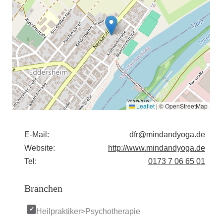
Leaflet
|
© OpenStreetMap
E-Mail:
dfr@mindandyoga.de
Website:
http://www.mindandyoga.de
Tel:
0173 7 06 65 01
Branchen
Heilpraktiker>Psychotherapie