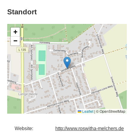
Standort
+
−
Leaflet
|
© OpenStreetMap
Website:
http://www.roswitha-melchers.de