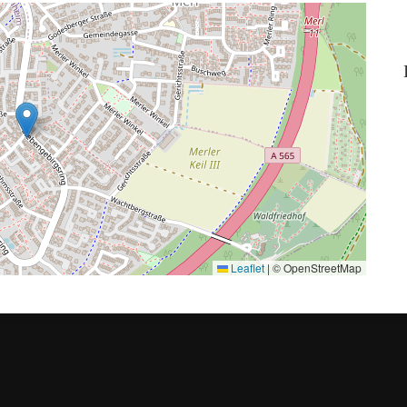
Leaflet
|
© OpenStreetMap