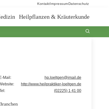
Kontakt
Impressum
Datenschutz
edizin
Heilpflanzen & Kräuterkunde
E-Mail:
hp.loeltgen@imail.de
Website:
http://www.heilpraktiker-loeltgen.de
Tel:
(02225) 1 41 00
Branchen