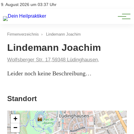
Natürliche Medizin
Impressum
9. August 2026 um 03:37 Uhr
Datenschutz
Heilpflanzen & Kräuterkunde
Firmenverzeichnis
›
Lindemann Joachim
Lindemann Joachim
Wolfsberger Str. 17,59348 Lüdinghausen,
Leider noch keine Beschreibung…
Standort
+
−