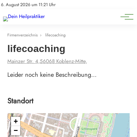
Natürliche Medizin
Impressum
6. August 2026 um 11:21 Uhr
Datenschutz
Heilpflanzen & Kräuterkunde
Firmenverzeichnis
›
lifecoaching
lifecoaching
Mainzer Str. 4,56068 Koblenz-Mitte,
Leider noch keine Beschreibung…
Standort
+
−