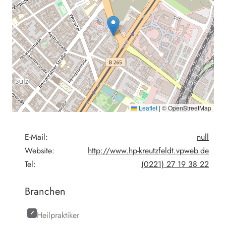
Leaflet
|
© OpenStreetMap
E-Mail:
null
Website:
http://www.hp-kreutzfeldt.vpweb.de
Tel:
(0221) 27 19 38 22
Branchen
Heilpraktiker