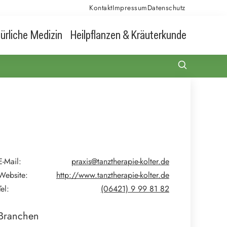
Kontakt
Impressum
Datenschutz
ürliche Medizin
Heilpflanzen & Kräuterkunde
E-Mail:
praxis@tanztherapie-kolter.de
Website:
http://www.tanztherapie-kolter.de
Tel:
(06421) 9 99 81 82
Branchen