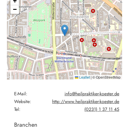
+
−
Leaflet
|
© OpenStreetMap
E-Mail:
info@heilpraktiker-koester.de
Website:
http://www.heilpraktiker-koester.de
Tel:
(0231) 1 37 11 45
Branchen