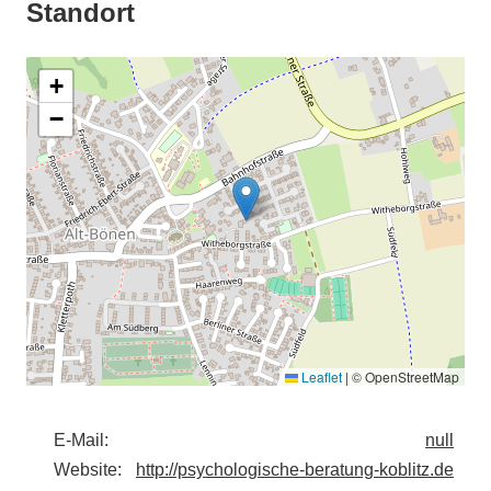
Standort
+
−
Leaflet
|
© OpenStreetMap
E-Mail:
null
Website:
http://psychologische-beratung-koblitz.de