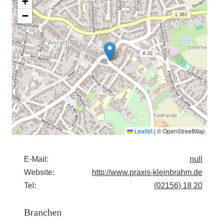
+
−
Leaflet
|
© OpenStreetMap
E-Mail:
null
Website:
http://www.praxis-kleinbrahm.de
Tel:
(02156) 18 20
Branchen