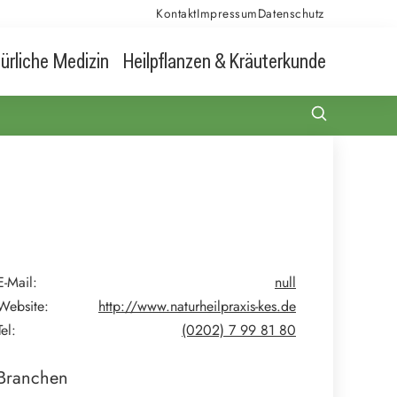
Kontakt
Impressum
Datenschutz
ürliche Medizin
Heilpflanzen & Kräuterkunde
E-Mail:
null
Website:
http://www.naturheilpraxis-kes.de
Tel:
(0202) 7 99 81 80
Branchen