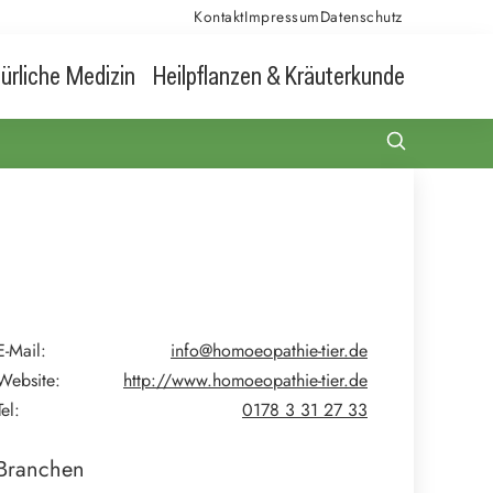
Kontakt
Impressum
Datenschutz
ürliche Medizin
Heilpflanzen & Kräuterkunde
E-Mail:
info@homoeopathie-tier.de
Website:
http://www.homoeopathie-tier.de
Tel:
0178 3 31 27 33
Branchen