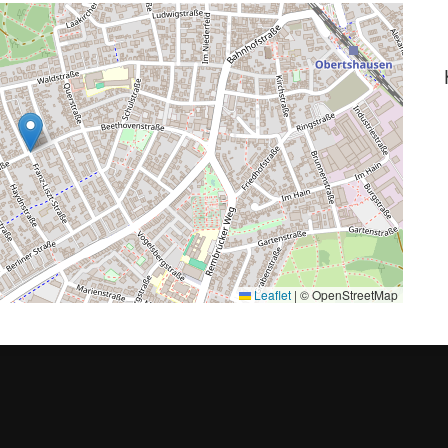
Leaflet
|
© OpenStreetMap