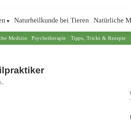
en
Naturheilkunde bei Tieren
Natürliche M
iche Medizin
Psychotherapie
Tipps, Tricks & Rezepte
praktiker
.,