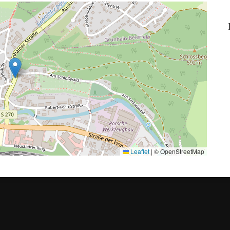
Leaflet
|
© OpenStreetMap