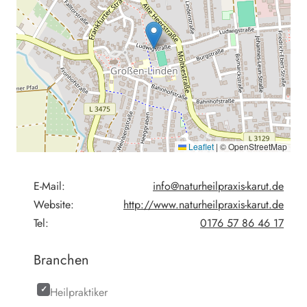
Leaflet
|
© OpenStreetMap
E-Mail:
info@naturheilpraxis-karut.de
Website:
http://www.naturheilpraxis-karut.de
Tel:
0176 57 86 46 17
Branchen
Heilpraktiker