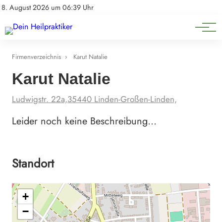
Natürliche Medizin
Impressum
8. August 2026 um 06:39 Uhr
Datenschutz
Heilpflanzen & Kräuterkunde
Firmenverzeichnis
›
Karut Natalie
Karut Natalie
Ludwigstr. 22a,35440 Linden-Großen-Linden,
Leider noch keine Beschreibung…
Standort
+
−