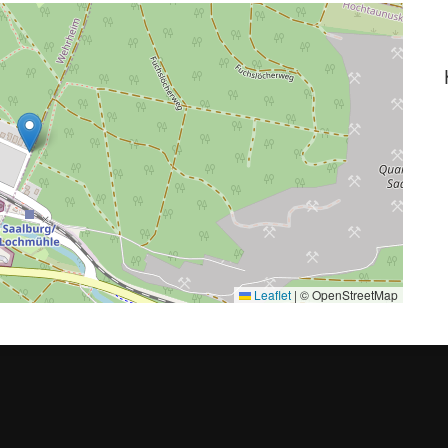
Leaflet
|
© OpenStreetMap