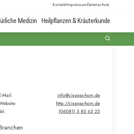
Kontakt
Impressum
Datenschutz
ürliche Medizin
Heilpflanzen & Kräuterkunde
E-Mail:
info@cis-prax-hom.de
Website:
http://cis-prax-hom.de
Tel:
(06081) 5 85 63 23
Branchen